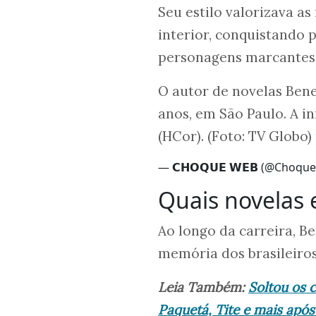
Seu estilo valorizava as 
interior, conquistando 
personagens marcantes
O autor de novelas Bene
anos, em São Paulo. A i
(HCor). (Foto: TV Globo)
— 𝗖𝗛𝗢𝗤𝗨𝗘 𝗪𝗘𝗕 (@Choq
Quais novelas 
Ao longo da carreira, B
memória dos brasileiros
Leia Também:
Soltou os 
Paquetá, Tite e mais após