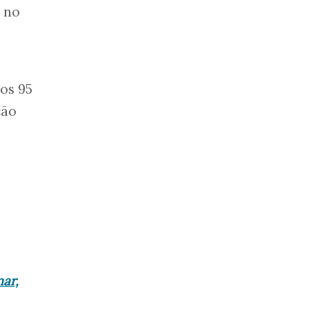
a no
aos 95
ção
ar,