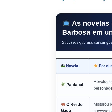
As novelas 
Barbosa em um
Sucessos que marcaram geraç
Novela
Por que
Revolucion
Pantanal
personage
Misturou r
O Rei do
Gado
sucessos 