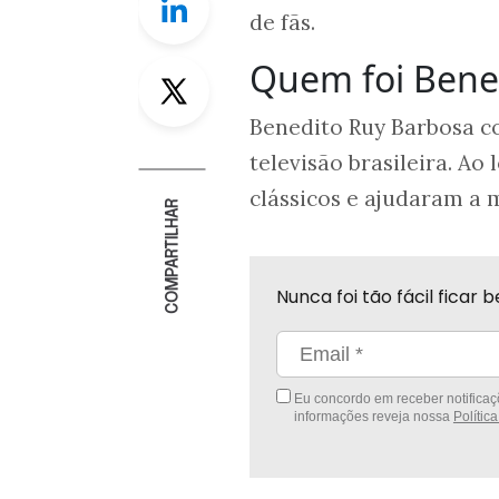
de fãs.
Quem foi Bene
Twitter
Benedito Ruy Barbosa co
televisão brasileira. A
clássicos e ajudaram a 
COMPARTILHAR
Nunca foi tão fácil fica
Eu concordo em receber notificaçõ
informações reveja nossa
Polític