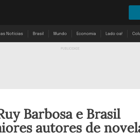
mas Notícias
Brasil
Mundo
Economia
Lado oa!
Col
uy Barbosa e Brasil
iores autores de novel