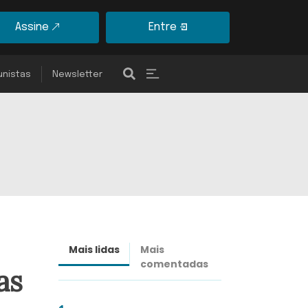
Assine
Entre
unistas
Newsletter
Mais lidas
Mais
Últimas
comentadas
notícias
as