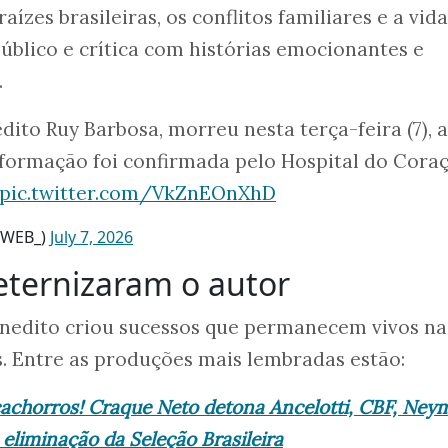
raízes brasileiras, os conflitos familiares e a vid
público e crítica com histórias emocionantes e
.
dito Ruy Barbosa, morreu nesta terça-feira (7), 
nformação foi confirmada pelo Hospital do Cora
pic.twitter.com/VkZnEOnXhD
ueWEB_)
July 7, 2026
eternizaram o autor
enedito criou sucessos que permanecem vivos na
. Entre as produções mais lembradas estão:
cachorros! Craque Neto detona Ancelotti, CBF, Neym
 eliminação da Seleção Brasileira