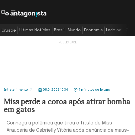
Últimas Notícias
Brasil
Mundo
Economia
Lado oa!
Colu
Crusoé
Entretenimento
08.01.2025 10:34
4 minutos de leitura
Miss perde a coroa após atirar bomba
em gatos
Conheça a polêmica que tirou o título de Miss
Araucária de Gabrielly Vitória após denúncia de maus-