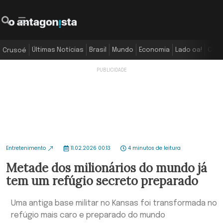
Últimas Notícias
Brasil
Mundo
Economia
Lado oa!
Colu
Crusoé
Entretenimento
11.02.2026 00:13
4 minutos de leitura
Metade dos milionários do mundo já
tem um refúgio secreto preparado
Uma antiga base militar no Kansas foi transformada no
refúgio mais caro e preparado do mundo