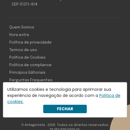
CEP: 01311-914
Quem Somos
Hora extra
Política de privacidade
Termos de uso
Política de Cookies
Política de compliance
Princípios Editoriais
Perguntas Frequentes
Utilizamos cookies e tecnologia para aprimorar sua
experiência de navegação de acordo com a
Política de
cookies.
Com inteligência e tecnologia:
FECHAR
Object1ve - Marketing Solution
O Antagonista , 2026, Todos os direitos reservados,
25.163.879/0001-13.