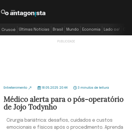
Últimas Notícias
Brasil
Mundo
Economia
Lado oa!
Colu
Crusoé
Entretenimento
18.05.2025 20:44
3 minutos de leitura
Médico alerta para o pós-operatório
de Jojo Todynho
Cirurgia bariátrica: desafios, cuidados e custos
emocionais e físicos após o procedimento. Aprenda