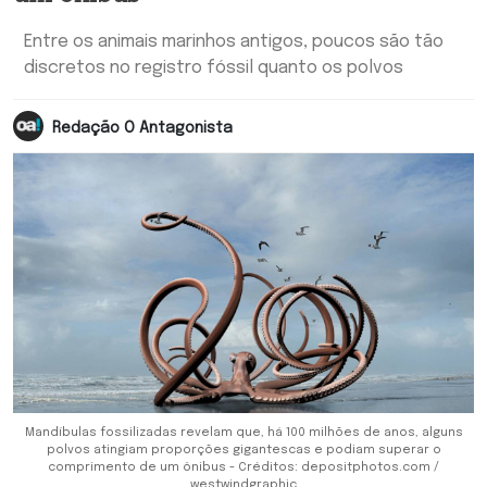
Entre os animais marinhos antigos, poucos são tão
discretos no registro fóssil quanto os polvos
Redação O Antagonista
Mandíbulas fossilizadas revelam que, há 100 milhões de anos, alguns
polvos atingiam proporções gigantescas e podiam superar o
comprimento de um ônibus - Créditos: depositphotos.com /
westwindgraphic