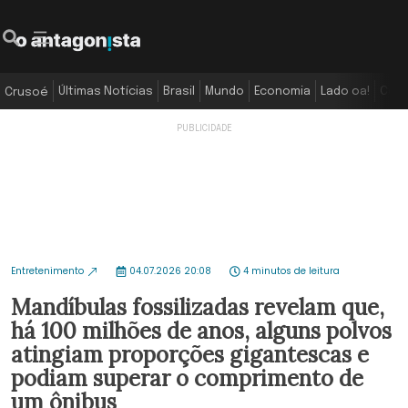
Últimas Notícias
Brasil
Mundo
Economia
Lado oa!
Colu
Crusoé
Entretenimento
04.07.2026 20:08
4 minutos de leitura
Mandíbulas fossilizadas revelam que,
há 100 milhões de anos, alguns polvos
atingiam proporções gigantescas e
podiam superar o comprimento de
um ônibus