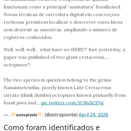
funcionam como a principal “assinatura” fossilizável.
Novas técnicas de varredura digital em concreções
rochosas permitem localizar e descrever esses bicos
sem destruir as amostras, ampliando o número de
registros conhecidos.
Well, well, well… what have we HERE?! Just yesterday, a
paper was published of two giant cretaceous…..
octopuses?!
The two species in question belong to the genus
Nanaimoteuthis, poorly known Late Cretaceous
cirrate (think dumbo) octopuses known primarily from
fossil jaws and…
pic.twitter.com/iUBx5i2ZVg
— .
𝖆𝖘𝖙𝖗𝖆𝖕𝖎𝖔𝖓𝖙𝖊
. (@astrapionte)
April 24, 2026
Como foram identificados e