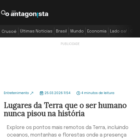
Últimas Notícias
Brasil
Mundo
Economia
Lado oa!
Colu
Crusoé
Entretenimento
25.03.2026 11:54
4 minutos de leitura
Lugares da Terra que o ser humano
nunca pisou na história
Explore os pontos mais remotos da Terra, incluindo
oceanos, montanhas e florestas onde a presença