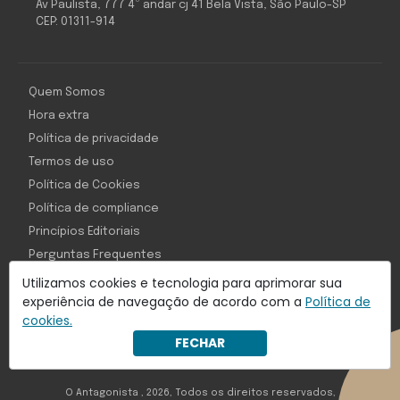
Av Paulista, 777 4º andar cj 41 Bela Vista, São Paulo-SP
CEP: 01311-914
Quem Somos
Hora extra
Política de privacidade
Termos de uso
Política de Cookies
Política de compliance
Princípios Editoriais
Perguntas Frequentes
Utilizamos cookies e tecnologia para aprimorar sua
experiência de navegação de acordo com a
Política de
cookies.
Com inteligência e tecnologia:
FECHAR
Object1ve - Marketing Solution
O Antagonista , 2026, Todos os direitos reservados,