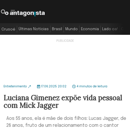
Últimas Notícias
Brasil
Mundo
Economia
Lado oa!
Colu
Crusoé
Entretenimento
17.06.2025 20:02
4 minutos de leitura
Luciana Gimenez expõe vida pessoal
com Mick Jagger
Aos 55 anos, ela é mãe de dois filhos: Lucas Jagger, de
26 anos, fruto de um relacionamento com o cantor