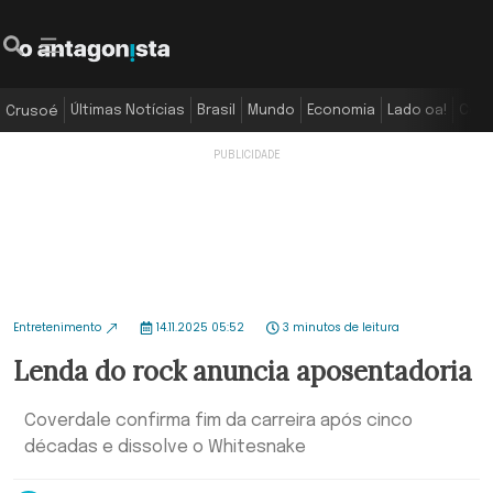
Últimas Notícias
Brasil
Mundo
Economia
Lado oa!
Colu
Crusoé
Entretenimento
14.11.2025 05:52
3 minutos de leitura
Lenda do rock anuncia aposentadoria
Coverdale confirma fim da carreira após cinco
décadas e dissolve o Whitesnake