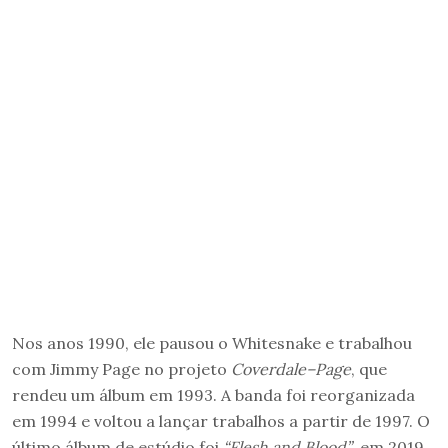
Nos anos 1990, ele pausou o Whitesnake e trabalhou
com Jimmy Page no projeto
Coverdale–Page
, que
rendeu um álbum em 1993. A banda foi reorganizada
em 1994 e voltou a lançar trabalhos a partir de 1997. O
último álbum de estúdio foi
“Flesh and Blood”
, em 2019.