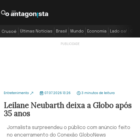
Últimas Notícias
Brasil
Mundo
Economia
Lado oa!
Colu
Crusoé
Entretenimento
07.07.2026 13:26
3 minutos de leitura
Leilane Neubarth deixa a Globo após
35 anos
Jornalista surpreendeu o público com anúncio feito
no encerramento do Conexão GloboNews