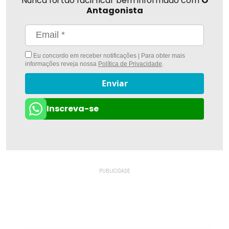
Nunca foi tão fácil ficar bem informado com
O
Antagonista
Eu concordo em receber notificações | Para obter mais
informações reveja nossa
Política de Privacidade
.
Enviar
Inscreva-se