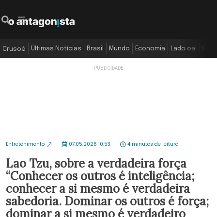
Últimas Notícias
Brasil
Mundo
Economia
Lado oa!
Colu
Crusoé
Entretenimento
07.05.2026 10:53
4 minutos de leitura
Lao Tzu, sobre a verdadeira força
“Conhecer os outros é inteligência;
conhecer a si mesmo é verdadeira
sabedoria. Dominar os outros é força;
dominar a si mesmo é verdadeiro