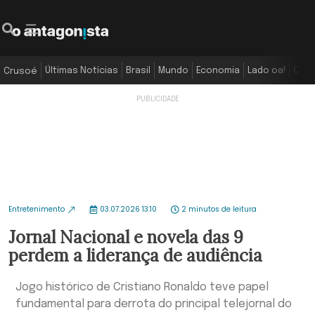
Últimas Notícias
Brasil
Mundo
Economia
Lado oa!
Colu
Crusoé
Entretenimento
03.07.2026 13:10
2 minutos de leitura
Jornal Nacional e novela das 9
perdem a liderança de audiência
Jogo histórico de Cristiano Ronaldo teve papel
fundamental para derrota do principal telejornal do