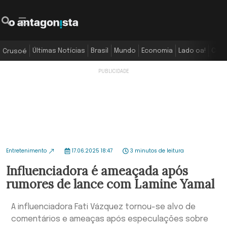
Últimas Notícias
Brasil
Mundo
Economia
Lado oa!
Colu
Crusoé
Entretenimento
17.06.2025 18:47
3 minutos de leitura
Influenciadora é ameaçada após
rumores de lance com Lamine Yamal
A influenciadora Fati Vázquez tornou-se alvo de
comentários e ameaças após especulações sobre