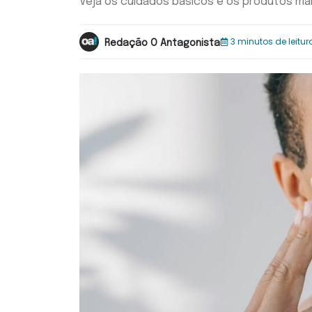
Veja os cuidados básicos e os produtos mai
3 minutos de leitur
Redação O Antagonista