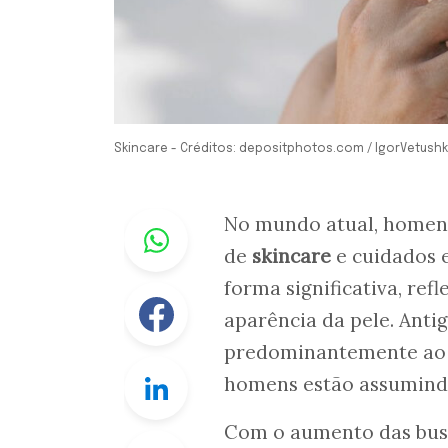
Skincare - Créditos: depositphotos.com / IgorVetush
Whastapp
No mundo atual, homens
de
skincare
e cuidados e
forma significativa, r
Facebook
aparência da pele. Anti
predominantemente ao 
Linkedin
homens estão assumindo
Com o aumento das busc
Twitter