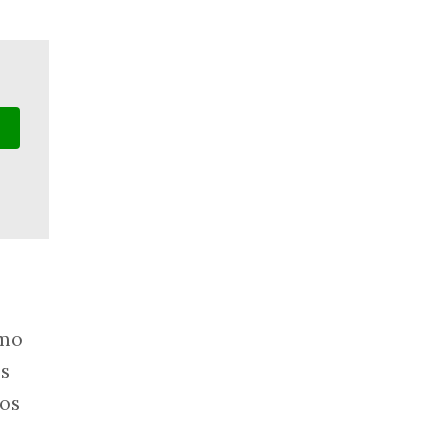
imo
es
os