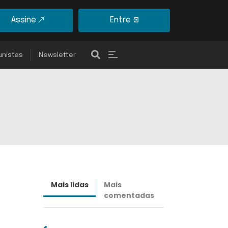
Assine
Entre
unistas
Newsletter
Mais lidas
Mais
Últimas
comentadas
notícias