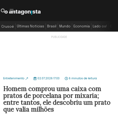
Últimas Notícias
Brasil
Mundo
Economia
Lado oa!
Colu
Crusoé
Entretenimento
02.07.2026 17:03
6 minutos de leitura
Homem comprou uma caixa com
pratos de porcelana por mixaria;
entre tantos, ele descobriu um prato
que valia milhões