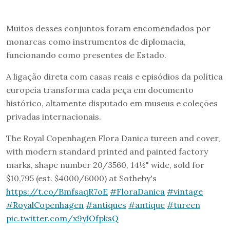
Muitos desses conjuntos foram encomendados por
monarcas como instrumentos de diplomacia,
funcionando como presentes de Estado.
A ligação direta com casas reais e episódios da política
europeia transforma cada peça em documento
histórico, altamente disputado em museus e coleções
privadas internacionais.
The Royal Copenhagen Flora Danica tureen and cover,
with modern standard printed and painted factory
marks, shape number 20/3560, 14½" wide, sold for
$10,795 (est. $4000/6000) at Sotheby's
https://t.co/BmfsaqR7oE
#FloraDanica
#vintage
#RoyalCopenhagen
#antiques
#antique
#tureen
pic.twitter.com/x9yJOfpksQ