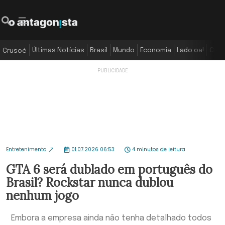
Últimas Notícias
Brasil
Mundo
Economia
Lado oa!
Colu
Crusoé
Entretenimento
01.07.2026 06:53
4 minutos de leitura
GTA 6 será dublado em português do
Brasil? Rockstar nunca dublou
nenhum jogo
Embora a empresa ainda não tenha detalhado todos