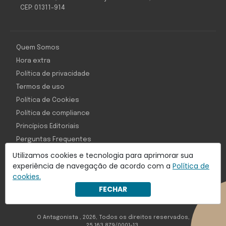
CEP: 01311-914
Quem Somos
Hora extra
Política de privacidade
Termos de uso
Política de Cookies
Política de compliance
Princípios Editoriais
Perguntas Frequentes
Utilizamos cookies e tecnologia para aprimorar sua
experiência de navegação de acordo com a
Política de
cookies.
Com inteligência e tecnologia:
FECHAR
Object1ve - Marketing Solution
O Antagonista , 2026, Todos os direitos reservados,
25.163.879/0001-13.