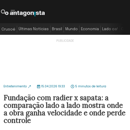
Últimas Notícias
Brasil
Mundo
Economia
Lado oa!
Colu
Crusoé
Entretenimento
15.04.2026 19:33
5 minutos de leitura
Fundação com radier x sapata: a
comparação lado a lado mostra onde
a obra ganha velocidade e onde perde
controle