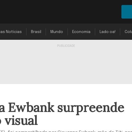
mas Notícias
Brasil
Mundo
Economia
Lado oa!
Col
na Ewbank surpreende
visual