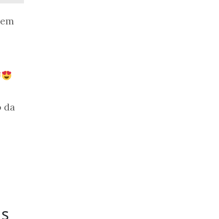
uem
o da
ds