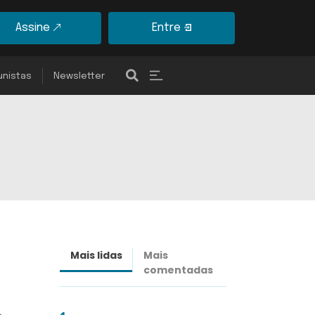
Assine
Entre
unistas
Newsletter
Mais lidas
Mais
Últimas
comentadas
notícias