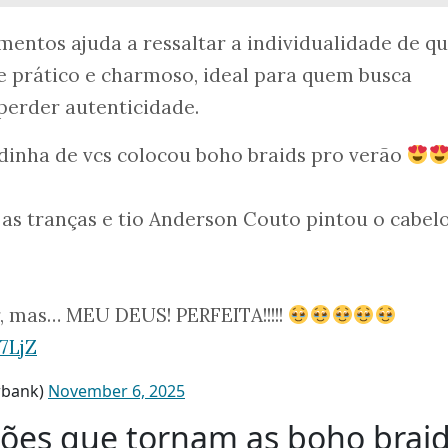
entos ajuda a ressaltar a individualidade de q
 prático e charmoso, ideal para quem busca
perder autenticidade.
dinha de vcs colocou boho braids pro verão
 as tranças e tio Anderson Couto pintou o cabel
, mas… MEU DEUS! PERFEITA!!!!!
7LjZ
wbank)
November 6, 2025
zões que tornam as boho brai