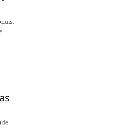
nais.
e
as
úde