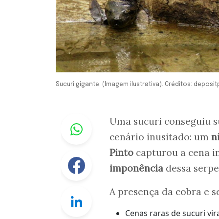
Sucuri gigante. (Imagem ilustrativa). Créditos: deposi
Whastapp
Uma sucuri conseguiu s
cenário inusitado: um
n
Pinto
capturou a cena i
Facebook
imponência
dessa serpe
A presença da cobra e s
Linkedin
Cenas raras de sucuri vir