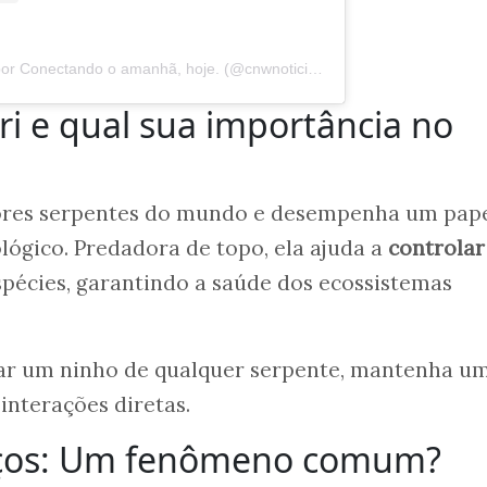
Uma publicação compartilhada por Conectando o amanhã, hoje. (@cnwnoticias)
i e qual sua importância no
res serpentes do mundo e desempenha um pap
ológico. Predadora de topo, ela ajuda a
controlar
pécies, garantindo a saúde dos ecossistemas
ar um ninho de qualquer serpente, mantenha u
 interações diretas.
oços: Um fenômeno comum?