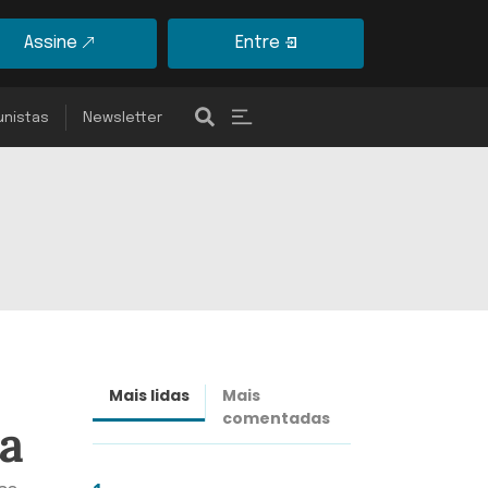
Assine
Entre
unistas
Newsletter
Mais lidas
Mais
Últimas
comentadas
notícias
ta