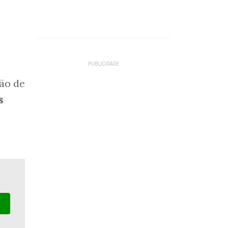
ção de
s