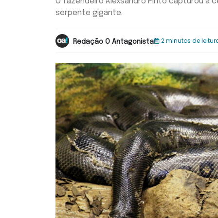
O fazendeiro Alexsandro Pinto capturou a 
serpente gigante.
2 minutos de leitur
Redação O Antagonista