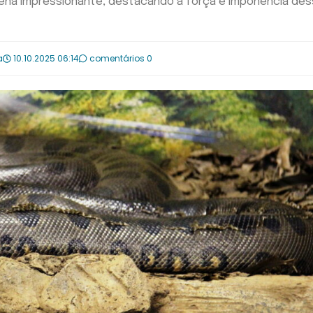
cena impressionante, destacando a força e imponência des
a
10.10.2025 06:14
comentários 0