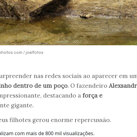
tphotos.com / joelfotos
urpreender nas redes sociais ao aparecer em u
inho dentro de um poço
. O fazendeiro
Alexsand
mpressionante, destacando a
força e
nte gigante.
eus filhotes gerou enorme repercussão.
alizam com mais de 800 mil visualizações.