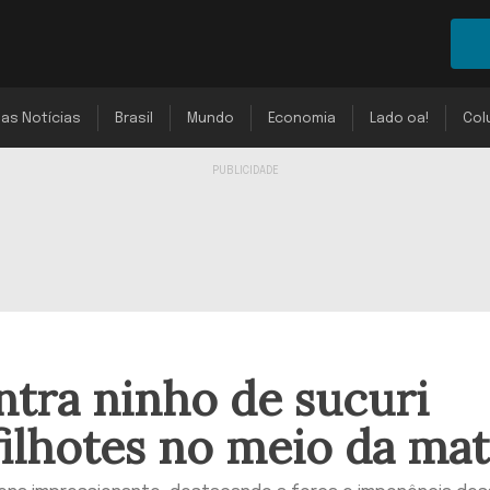
mas Notícias
Brasil
Mundo
Economia
Lado oa!
Col
tra ninho de sucuri
filhotes no meio da ma