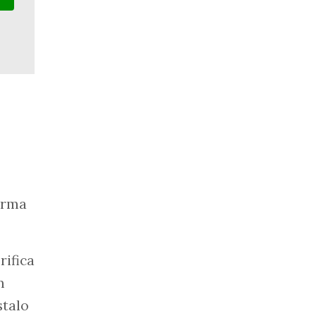
orma
rifica
m
stalo