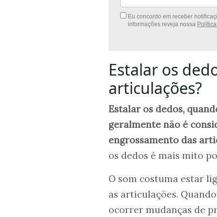
Eu concordo em receber notificaçõ
informações reveja nossa
Polític
Estalar os ded
articulações?
Estalar os dedos, quand
geralmente não é consid
engrossamento das arti
os dedos é mais mito p
O som costuma estar lig
as articulações. Quando
ocorrer mudanças de pr