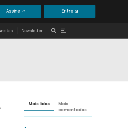
Assine
Entre
unistas
Newsletter
a
Mais lidas
Mais
Últimas
comentadas
notícias