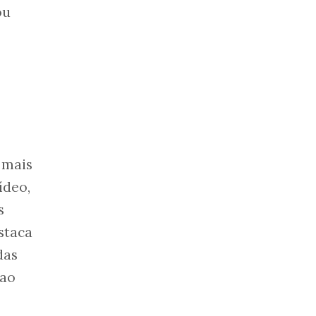
ou
 mais
ídeo,
s
staca
das
 ao