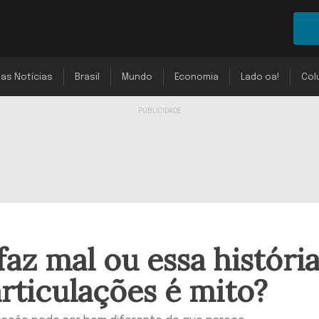
mas Notícias
Brasil
Mundo
Economia
Lado oa!
Col
faz mal ou essa históri
articulações é mito?