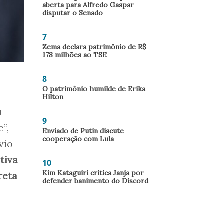
aberta para Alfredo Gaspar
disputar o Senado
7
Zema declara patrimônio de R$
178 milhões ao TSE
8
O patrimônio humilde de Erika
Hilton
u
9
e”,
Enviado de Putin discute
cooperação com Lula
vio
tiva
10
Kim Kataguiri critica Janja por
reta
defender banimento do Discord