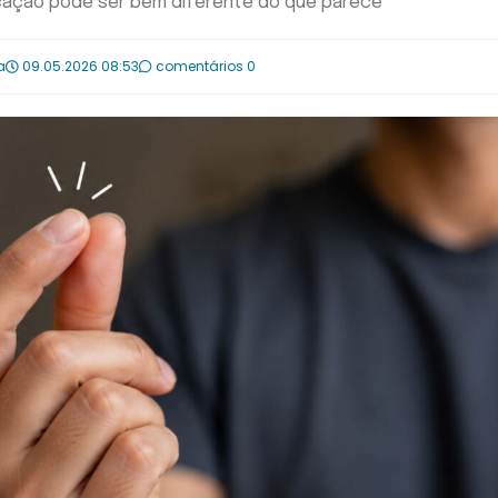
icação pode ser bem diferente do que parece
a
09.05.2026 08:53
comentários 0