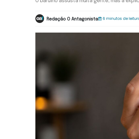
O barulho assusta muita gente, mas a expl
6 minutos de leitur
Redação O Antagonista