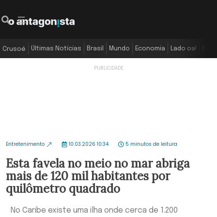
Últimas Notícias
Brasil
Mundo
Economia
Lado oa!
Colu
Crusoé
Entretenimento
10.03.2026 10:34
5 minutos de leitura
Esta favela no meio no mar abriga
mais de 120 mil habitantes por
quilômetro quadrado
No Caribe existe uma ilha onde cerca de 1.200