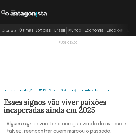
Últimas Notícias
Brasil
Mundo
Economia
Lado oa!
Colu
Crusoé
Entretenimento
12.11.2025 09:14
3 minutos de leitura
Esses signos vão viver paixões
inesperadas ainda em 2025
Alguns signos vão ter o coração virado do avesso e,
talvez, reencontrar quem marcou o passado.