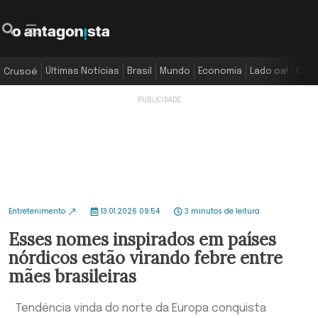
Últimas Notícias
Brasil
Mundo
Economia
Lado oa!
Colu
Crusoé
Entretenimento
13.01.2026 09:54
3 minutos de leitura
Esses nomes inspirados em países
nórdicos estão virando febre entre
mães brasileiras
Tendência vinda do norte da Europa conquista