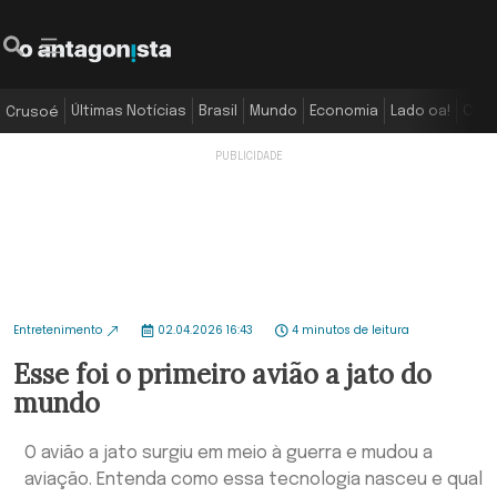
Últimas Notícias
Brasil
Mundo
Economia
Lado oa!
Colu
Crusoé
Entretenimento
02.04.2026 16:43
4 minutos de leitura
Esse foi o primeiro avião a jato do
mundo
O avião a jato surgiu em meio à guerra e mudou a
aviação. Entenda como essa tecnologia nasceu e qual