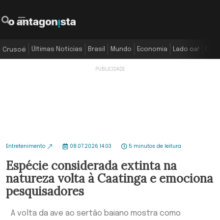
Últimas Notícias
Brasil
Mundo
Economia
Lado oa!
Colu
Crusoé
Entretenimento
08.07.2026 14:03
5 minutos de leitura
Espécie considerada extinta na
natureza volta à Caatinga e emociona
pesquisadores
A volta da ave ao sertão baiano mostra como