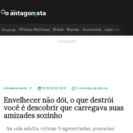
Últimas Notícias
Brasil
Mundo
Economia
Lado oa!
Colu
Crusoé
Entretenimento
10.03.2026 22:11
3 minutos de leitura
Envelhecer não dói, o que destrói
você é descobrir que carregava suas
amizades sozinho
Na vida adulta, rotinas fragmentadas, pressões