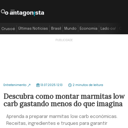
Últimas Notícias
Brasil
Mundo
Economia
Lado oa!
Colu
Crusoé
Entretenimento
13.07.2025 12:13
2 minutos de leitura
Descubra como montar marmitas low
carb gastando menos do que imagina
Aprenda a preparar marmitas low carb econômicas.
Receitas, ingredientes e truques para garantir