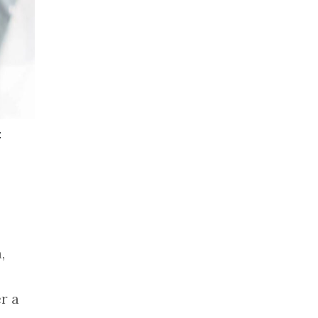
:
,
r a