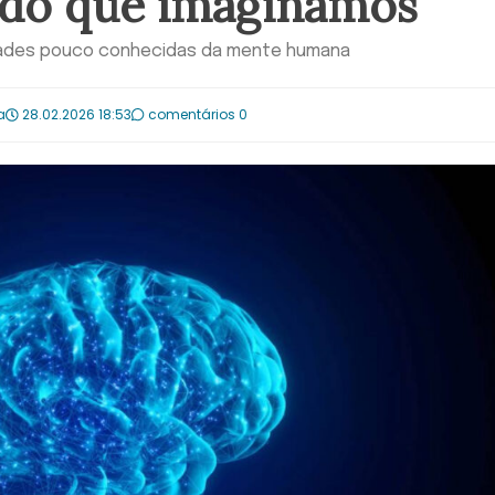
m do que imaginamos
dades pouco conhecidas da mente humana
a
28.02.2026 18:53
comentários 0