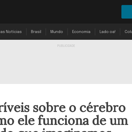
mas Notícias
Brasil
Mundo
Economia
Lado oa!
Col
ríveis sobre o cérebro
o ele funciona de um