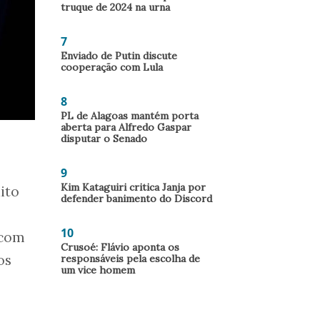
truque de 2024 na urna
7
Enviado de Putin discute
cooperação com Lula
8
PL de Alagoas mantém porta
aberta para Alfredo Gaspar
disputar o Senado
9
Kim Kataguiri critica Janja por
ito
defender banimento do Discord
10
 com
Crusoé: Flávio aponta os
os
responsáveis pela escolha de
um vice homem