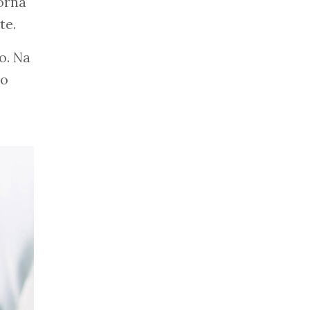
orna
te.
o. Na
do