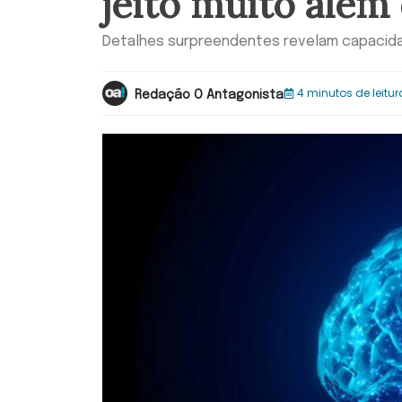
jeito muito alé
Detalhes surpreendentes revelam capaci
4 minutos de leitur
Redação O Antagonista