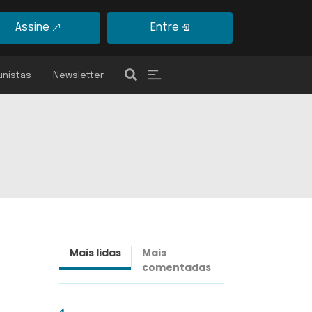
Assine
Entre
unistas
Newsletter
Mais lidas
Mais
Últimas
comentadas
notícias