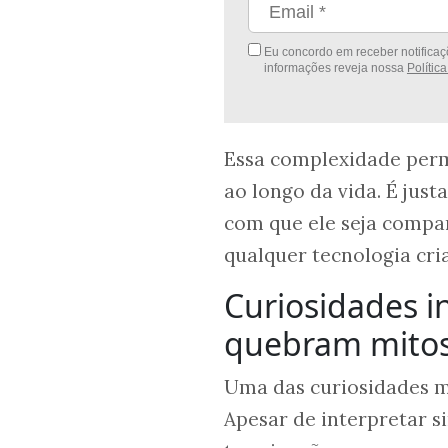
Eu concordo em receber notificaçõ
informações reveja nossa
Polític
Essa complexidade perm
ao longo da vida. É jus
com que ele seja compar
qualquer tecnologia cria
Curiosidades i
quebram mitos
Uma das curiosidades m
Apesar de interpretar s