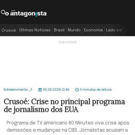
Últimas Notícias
Brasil
Mundo
Economia
Lado oa!
Colu
Crusoé
Entretenimento
05.06.2026 12:46
3 minutos de leitura
Crusoé: Crise no principal programa
de jornalismo dos EUA
Programa de TV americano 60 Minutes vive crise após
demissões e mudanças na CBS. Jornalistas acusam a