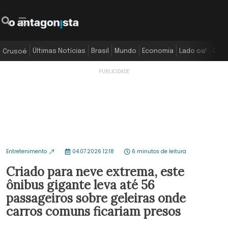
Últimas Notícias
Brasil
Mundo
Economia
Lado oa!
Colu
Crusoé
Entretenimento
04.07.2026 12:18
6 minutos de leitura
Criado para neve extrema, este
ônibus gigante leva até 56
passageiros sobre geleiras onde
carros comuns ficariam presos