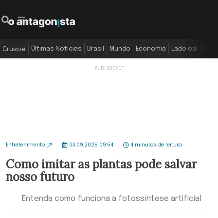
Últimas Notícias
Brasil
Mundo
Economia
Lado oa!
Colu
Crusoé
Entretenimento
03.09.2025 09:54
4 minutos de leitura
Como imitar as plantas pode salvar
nosso futuro
Entenda como funciona a fotossíntese artificial