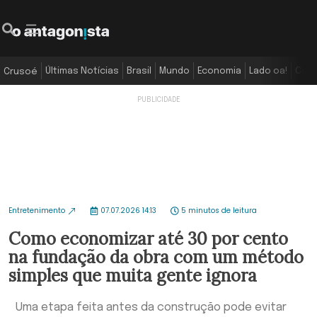
Últimas Notícias
Brasil
Mundo
Economia
Lado oa!
Colu
Crusoé
Entretenimento
07.07.2026 14:13
5 minutos de leitura
Como economizar até 30 por cento
na fundação da obra com um método
simples que muita gente ignora
Uma etapa feita antes da construção pode evitar