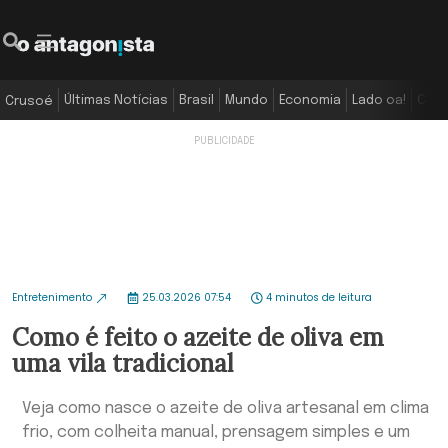
Últimas Notícias
Brasil
Mundo
Economia
Lado oa!
Colu
Crusoé
Entretenimento
25.03.2026 07:54
4 minutos de leitura
Como é feito o azeite de oliva em
uma vila tradicional
Veja como nasce o azeite de oliva artesanal em clima
frio, com colheita manual, prensagem simples e um