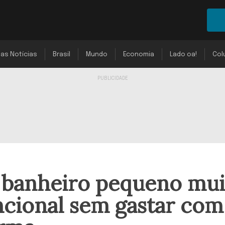
mas Notícias
Brasil
Mundo
Economia
Lado oa!
Col
 banheiro pequeno mui
ncional sem gastar com