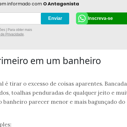
r bem informado com
O Antagonista
Inscreva-se
Enviar
es | Para obter mais
a de Privacidade
.
imeiro em um banheiro
l é tirar o excesso de coisas aparentes. Bancada
dos, toalhas penduradas de qualquer jeito e mui
 o banheiro parecer menor e mais bagunçado do
ples: