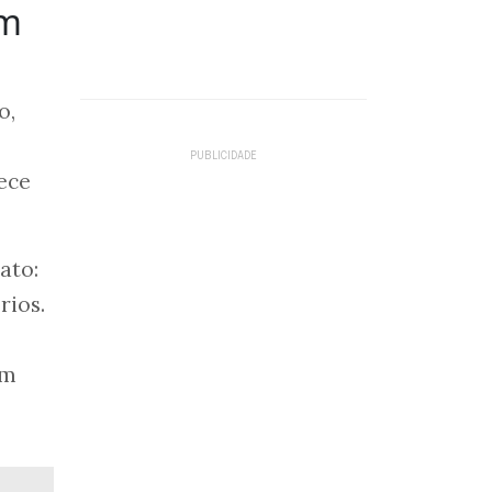
em
o,
ece
ato:
rios.
em