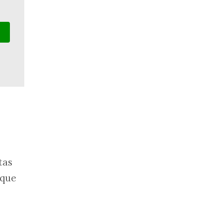
tas
 que