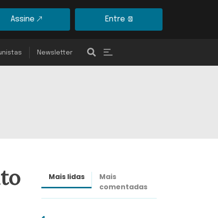
Assine
Entre
unistas
Newsletter
to
Mais lidas
Mais
Últimas
comentadas
notícias