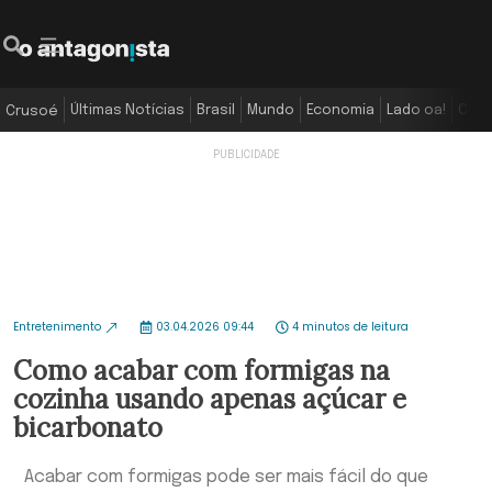
Últimas Notícias
Brasil
Mundo
Economia
Lado oa!
Colu
Crusoé
Entretenimento
03.04.2026 09:44
4 minutos de leitura
Como acabar com formigas na
cozinha usando apenas açúcar e
bicarbonato
Acabar com formigas pode ser mais fácil do que