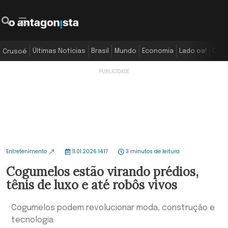
Últimas Notícias
Brasil
Mundo
Economia
Lado oa!
Colu
Crusoé
Entretenimento
11.01.2026 14:17
3 minutos de leitura
Cogumelos estão virando prédios,
tênis de luxo e até robôs vivos
Cogumelos podem revolucionar moda, construção e
tecnologia