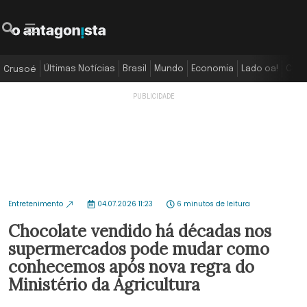
Últimas Notícias
Brasil
Mundo
Economia
Lado oa!
Colu
Crusoé
Entretenimento
04.07.2026 11:23
6 minutos de leitura
Chocolate vendido há décadas nos
supermercados pode mudar como
conhecemos após nova regra do
Ministério da Agricultura