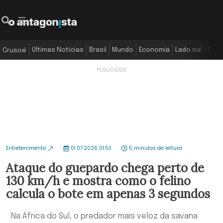
Últimas Notícias
Brasil
Mundo
Economia
Lado oa!
Colu
Crusoé
Entretenimento
01.07.2026 01:53
5 minutos de leitura
Ataque do guepardo chega perto de
130 km/h e mostra como o felino
calcula o bote em apenas 3 segundos
Na África do Sul, o predador mais veloz da savana