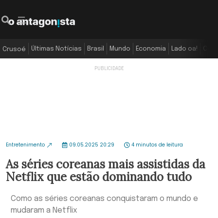
Últimas Notícias
Brasil
Mundo
Economia
Lado oa!
Colu
Crusoé
Entretenimento
09.05.2025 20:29
4 minutos de leitura
As séries coreanas mais assistidas da
Netflix que estão dominando tudo
Como as séries coreanas conquistaram o mundo e
mudaram a Netflix