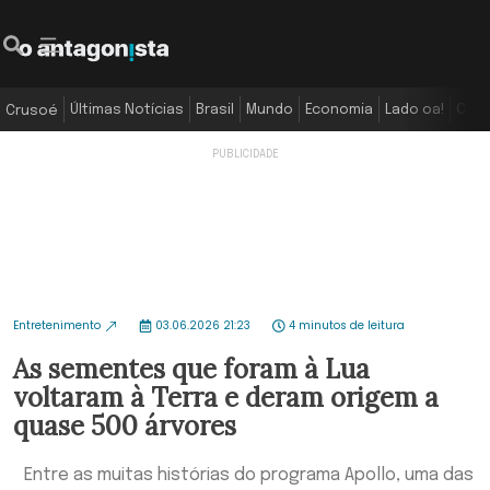
Últimas Notícias
Brasil
Mundo
Economia
Lado oa!
Colu
Crusoé
Entretenimento
03.06.2026 21:23
4 minutos de leitura
As sementes que foram à Lua
voltaram à Terra e deram origem a
quase 500 árvores
Entre as muitas histórias do programa Apollo, uma das