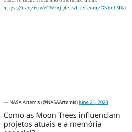
observe these trees and others like them:
https://t.co/rtnxVCWrAj
pic.twitter.com/GNifeL5Dki
— NASA Artemis (@NASAArtemis)
June 21, 2023
Como as Moon Trees influenciam
projetos atuais e a memória