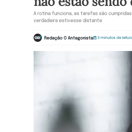
não estão sendo 
A rotina funciona, as tarefas são cumpridas
verdadeira estivesse distante
3 minutos de leitur
Redação O Antagonista