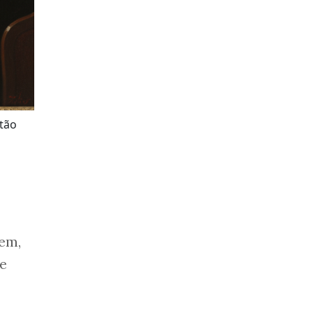
stão
bem,
te