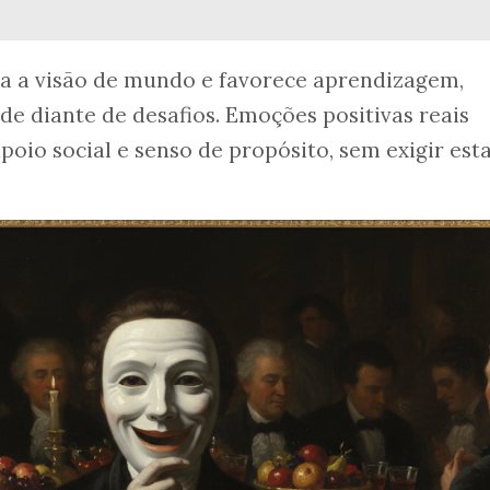
a a visão de mundo e favorece aprendizagem,
dade diante de desafios. Emoções positivas reais
apoio social e senso de propósito, sem exigir est