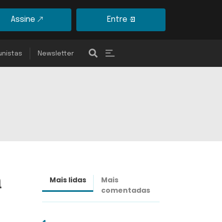
Assine
Entre
unistas
Newsletter
a
Mais lidas
Mais
Últimas
comentadas
notícias