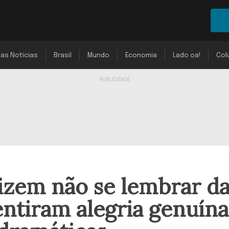
mas Notícias
Brasil
Mundo
Economia
Lado oa!
Col
izem não se lembrar d
entiram alegria genuína