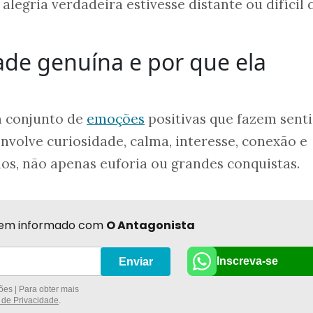
alegria verdadeira estivesse distante ou difícil 
dade genuína e por que ela
m conjunto de
emoções
positivas que fazem sent
Envolve curiosidade, calma, interesse, conexão e
os, não apenas euforia ou grandes conquistas.
r bem informado com
O Antagonista
Inscreva-se
Enviar
es | Para obter mais
a de Privacidade
.