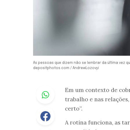
As pessoas que dizem não se lembrar da última vez q
depositphotos.com / AndrewLozovyi
Whastapp
Em um contexto de cobr
trabalho e nas relações
certo”.
Facebook
A rotina funciona, as t