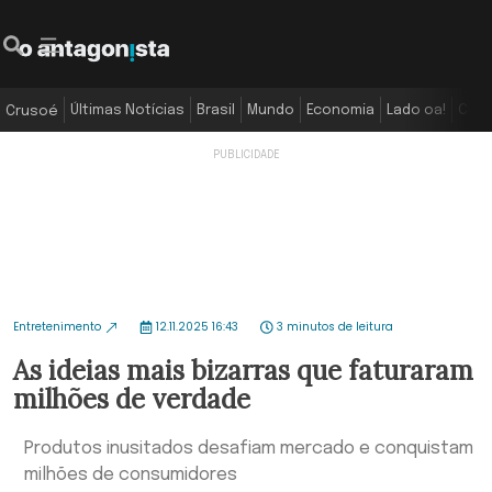
Últimas Notícias
Brasil
Mundo
Economia
Lado oa!
Colu
Crusoé
Entretenimento
12.11.2025 16:43
3 minutos de leitura
As ideias mais bizarras que faturaram
milhões de verdade
Produtos inusitados desafiam mercado e conquistam
milhões de consumidores