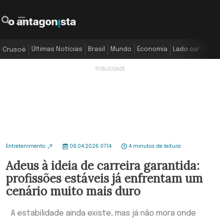
Últimas Notícias
Brasil
Mundo
Economia
Lado oa!
Colu
Crusoé
Entretenimento
06.04.2026 07:14
4 minutos de leitura
Adeus à ideia de carreira garantida:
profissões estáveis já enfrentam um
cenário muito mais duro
A estabilidade ainda existe, mas já não mora onde