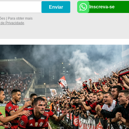
Inscreva-se
Enviar
es | Para obter mais
a de Privacidade
.