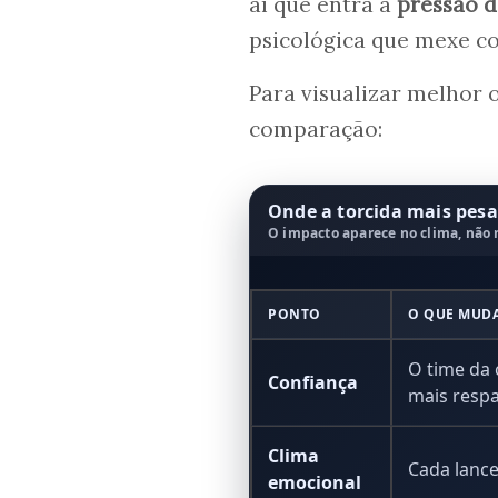
aí que entra a
pressão d
psicológica que mexe co
Para visualizar melhor 
comparação:
Onde a torcida mais pesa
O impacto aparece no clima, não 
PONTO
O QUE MUD
O time da 
Confiança
mais resp
Clima
Cada lanc
emocional