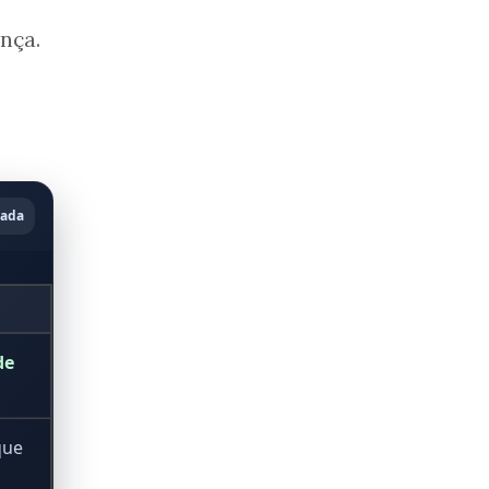
nça.
cada
de
que