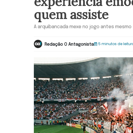
experiência emoc
quem assiste
A arquibancada mexe no jogo antes mesmo d
5 minutos de leitur
Redação O Antagonista