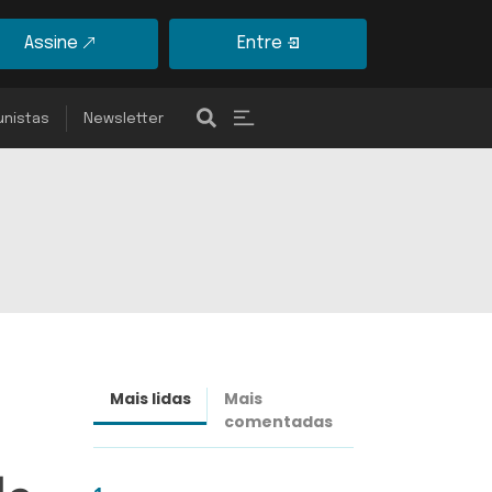
Assine
Entre
unistas
Newsletter
Mais lidas
Mais
Últimas
comentadas
notícias