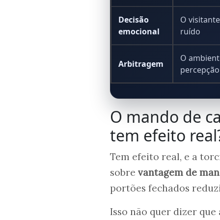
Decisão
O visitant
emocional
ruído
O ambiente
Arbitragem
percepção
O mando de ca
tem efeito real
Tem efeito real, e a to
sobre
vantagem de ma
portões fechados reduzi
Isso não quer dizer que