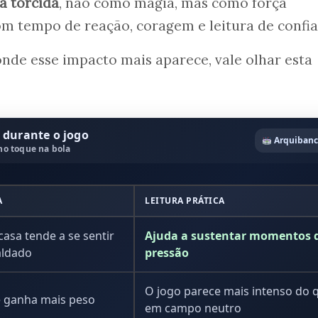
a torcida
, não como magia, mas como força
m tempo de reação, coragem e leitura de confia
onde esse impacto mais aparece, vale olhar esta
 durante o jogo
Arquiban
no toque na bola
A
LEITURA PRÁTICA
casa tende a se sentir
Ajuda a sustentar momentos 
aldado
pressão
O jogo parece mais intenso do 
e ganha mais peso
em campo neutro