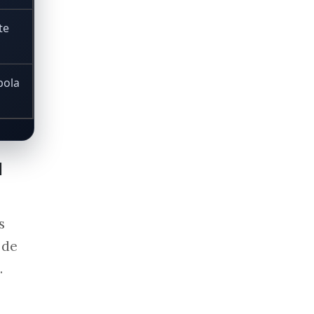
te
bola
u
s
 de
.