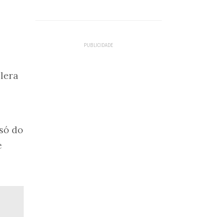
lera
só do
e