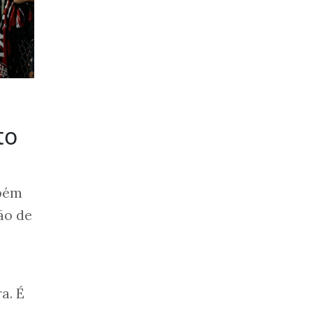
to
mbém
ão de
a. É