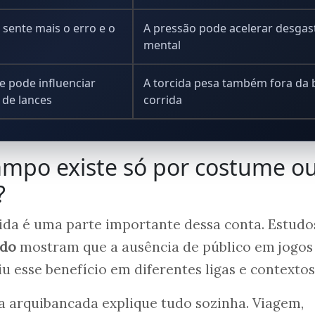
e sente mais o erro e o
A pressão pode acelerar desgas
mental
 pode influenciar
A torcida pesa também fora da 
 de lances
corrida
mpo existe só por costume o
?
rcida é uma parte importante dessa conta. Estudo
ndo
mostram que a ausência de público em jogos
u esse benefício em diferentes ligas e contextos
 a arquibancada explique tudo sozinha. Viagem,