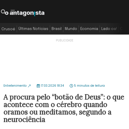
Últimas Notícias
Brasil
Mundo
Economia
Lado oa!
Colu
Crusoé
Entretenimento
17.03.2026 18:34
5 minutos de leitura
A procura pelo “botão de Deus”: o que
acontece com o cérebro quando
oramos ou meditamos, segundo a
neurociência