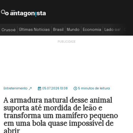
Últimas Notícias
Brasil
Mundo
Economia
Lado oa!
Colu
Crusoé
Entretenimento
05.07.2026 13:08
5 minutos de leitura
A armadura natural desse animal
suporta até mordida de leão e
transforma um mamífero pequeno
em uma bola quase impossível de
abrir