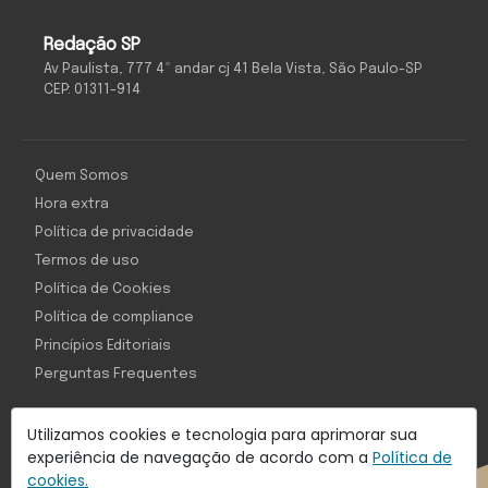
Redação SP
Av Paulista, 777 4º andar cj 41 Bela Vista, São Paulo-SP
CEP: 01311-914
Quem Somos
Hora extra
Política de privacidade
Termos de uso
Política de Cookies
Política de compliance
Princípios Editoriais
Perguntas Frequentes
Utilizamos cookies e tecnologia para aprimorar sua
experiência de navegação de acordo com a
Política de
Com inteligência e tecnologia:
cookies.
Object1ve - Marketing Solution