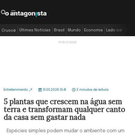
Últimas Notícias
Brasil
Mundo
Economia
Lado oa!
Colu
Crusoé
Entretenimento
31.03.2026 13:41
3 minutos de leitura
5 plantas que crescem na água sem
terra e transformam qualquer canto
da casa sem gastar nada
Espécies simples podem mudar o ambiente com um