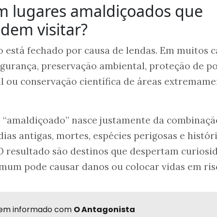
em lugares amaldiçoados que
odem visitar?
 está fechado por causa de lendas. Em muitos c
segurança, preservação ambiental, proteção de p
ral ou conservação científica de áreas extremam
 “amaldiçoado” nasce justamente da combinaçã
ias antigas, mortes, espécies perigosas e histór
O resultado são destinos que despertam curiosi
omum pode causar danos ou colocar vidas em ris
r bem informado com
O Antagonista