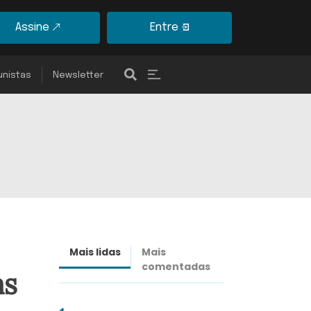
Assine
Entre
unistas
Newsletter
Mais lidas
Mais
Últimas
comentadas
notícias
as