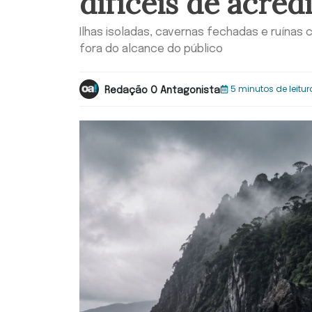
difíceis de acred
Ilhas isoladas, cavernas fechadas e ruína
fora do alcance do público
5 minutos de leitur
Redação O Antagonista