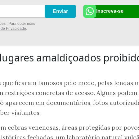
Inscreva-se
Enviar
es | Para obter mais
a de Privacidade
.
 lugares amaldiçoados proibid
ais que ficaram famosos pelo medo, pelas lendas 
m restrições concretas de acesso. Alguns podem
 só aparecem em documentários, fotos autorizad
ber visitantes.
com cobras venenosas, áreas protegidas por povo
históricas fechadas, um laboratório natural vulc