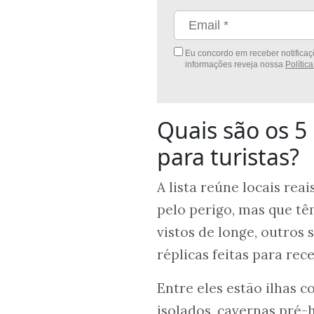
Eu concordo em receber notificaçõ
informações reveja nossa
Polític
Quais são os 5
para turistas?
A lista reúne locais re
pelo perigo, mas que tê
vistos de longe, outros
réplicas feitas para rece
Entre eles estão ilhas 
isolados, cavernas pré-