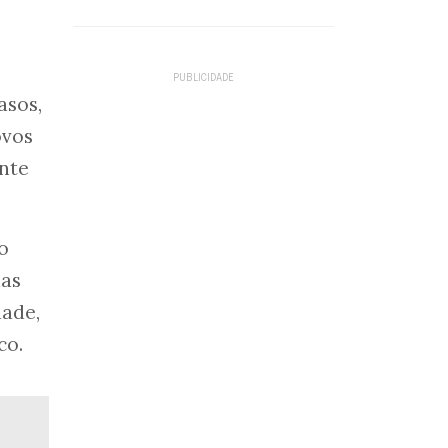
asos,
ovos
ente
o
ias
dade,
co.