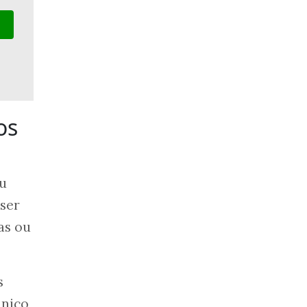
os
ou
 ser
as ou
s
ânico