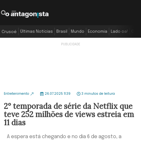
Últimas Notícias
Brasil
Mundo
Economia
Lado oa!
Colu
Crusoé
Entretenimento
26.07.2025 11:39
3 minutos de leitura
2° temporada de série da Netflix que
teve 252 milhões de views estreia em
11 dias
A espera está chegando e no dia 6 de agosto, a