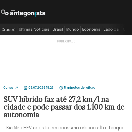
Últimas Notícias
Brasil
Mundo
Economia
Lado oa!
Colu
Crusoé
Carros
05.07.2026 18:23
5 minutos de leitura
SUV híbrido faz até 27,2 km/l na
cidade e pode passar dos 1.100 km de
autonomia
Kia Niro HEV aposta em consumo urbano alto, tanque