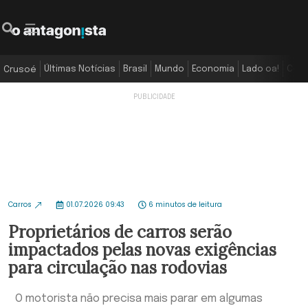
Últimas Notícias
Brasil
Mundo
Economia
Lado oa!
Colu
Crusoé
Carros
01.07.2026 09:43
6 minutos de leitura
Proprietários de carros serão
impactados pelas novas exigências
para circulação nas rodovias
O motorista não precisa mais parar em algumas